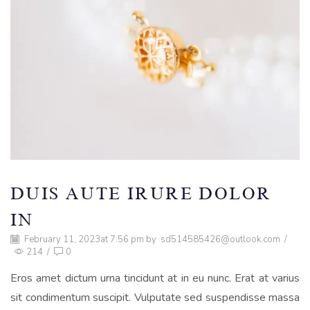
DUIS AUTE IRURE DOLOR
IN
February 11, 2023
at 7:56 pm by
sd514585426@outlook.com
/
214
/
0
Eros amet dictum urna tincidunt at in eu nunc. Erat at varius
sit condimentum suscipit. Vulputate sed suspendisse massa