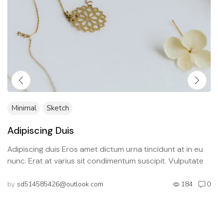
Minimal
Sketch
Adipiscing Duis
Adipiscing duis Eros amet dictum urna tincidunt at in eu
nunc. Erat at varius sit condimentum suscipit. Vulputate
sed suspendisse massa viverra. In faucibus aliquam...
by
sd514585426@outlook.com
184
0